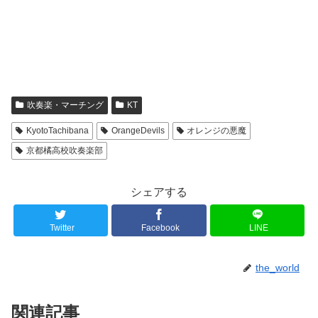
吹奏楽・マーチング
KT
KyotoTachibana
OrangeDevils
オレンジの悪魔
京都橘高校吹奏楽部
シェアする
Twitter
Facebook
LINE
the_world
関連記事