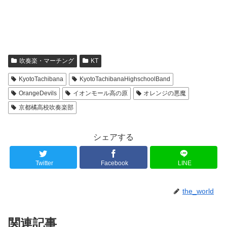
吹奏楽・マーチング
KT
KyotoTachibana
KyotoTachibanaHighschoolBand
OrangeDevils
イオンモール高の原
オレンジの悪魔
京都橘高校吹奏楽部
シェアする
Twitter
Facebook
LINE
the_world
関連記事