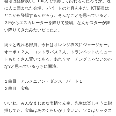
会場は結構狭い。100人で演奏して踊れるんだろうか。既
に人に囲まれた会場。デパートのど真ん中だ。KT部員は
どこから登場するんだろう。そんなことを思っていると、
３Fからエスカレーターを降りて登場。なんかスターが舞
い降りてきたみたいだったよ。
続々と現れる部員。今日はオレンジ衣装にジャージかー。
オーボエ２人、コントラバス３人、トランペットのミュー
トもたくさん置いてある。あれ？マーチングじゃないのか
な?と思っているうちに開演。
１曲目 アルメニアン・ダンス パート１
２曲目 宝島
いいね。みんなまじめな表情で立奏。先生は楽しそうに指
揮してた。宝島はあのくらいが丁度いい。ソロはサックス